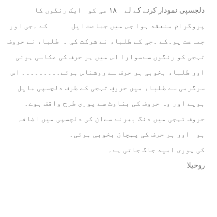
دلچسپی نمودار کرنے کے لے ١٨ می کو ایک رنگوں کا
پروگرام منعقد ہوا جس میں جماعت ایل کے ۔جی اور
جماعت یو۔کے ۔جی کے طلباء نے شرکت کی ۔ طلباء نے حروف
تہجی کو رنگوں سےسوارا اس میں ہر حرف کی عکاسی ہوئی
اور طلباء بخوبی ہر حرف سے روشناس ہوئے۔۔۔۔۔۔۔۔۔ اس
سرگرمی سے طلباء میں حروفِ تہجی کے طرف دلچسپی مایل
ہویے اور وہ حروف کی بناوٹ سے پوری طرح واقف ہوے۔
حروف تہجی میں دنگ بھرنے سےان کی دلچسپی میں اضافہ
ہوا اور ہر حرف کی پہچان بخوبی ہوئی۔
کی پوری امید جاگ جاتی ہے۔
روحیلا